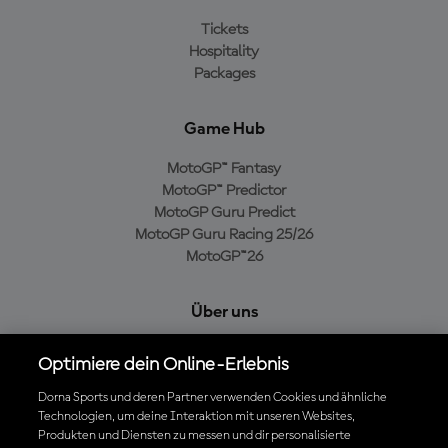
Tickets
Hospitality
Packages
Game Hub
MotoGP™ Fantasy
MotoGP™ Predictor
MotoGP Guru Predict
MotoGP Guru Racing 25/26
MotoGP™26
Über uns
MotoGP Group
Optimiere dein Online-Erlebnis
Cookie-Richtlinien
Geschäftsbedingungen
Dorna Sports und deren Partner verwenden Cookies und ähnliche
Technologien, um deine Interaktion mit unseren Websites,
Datenschutzrichtlinien
Produkten und Diensten zu messen und dir personalisierte
Kaufrichtlinie