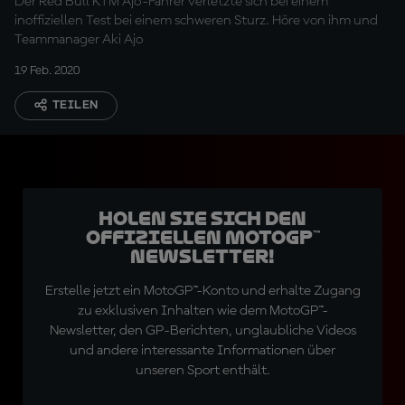
Der Red Bull KTM Ajo-Fahrer verletzte sich bei einem
inoffiziellen Test bei einem schweren Sturz. Höre von ihm und
Teammanager Aki Ajo
19 Feb. 2020
TEILEN
Holen Sie sich den
offiziellen MotoGP™
Newsletter!
Erstelle jetzt ein MotoGP™-Konto und erhalte Zugang
zu exklusiven Inhalten wie dem MotoGP™-
Newsletter, den GP-Berichten, unglaubliche Videos
und andere interessante Informationen über
unseren Sport enthält.