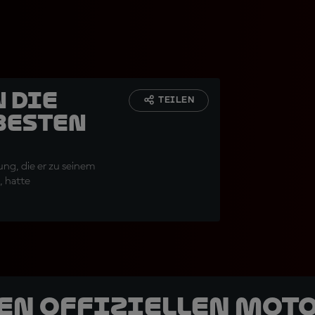
 die
TEILEN
besten
ung, die er zu seinem
, hatte
den offiziellen Mot