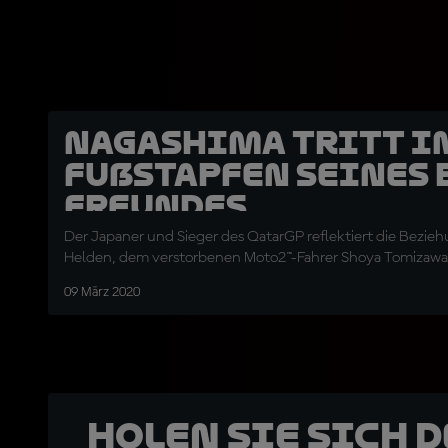
Nagashima tritt in
Fußstapfen seines 
Freundes...
Der Japaner und Sieger des QatarGP reflektiert die Bezieh
Helden, dem verstorbenen Moto2™-Fahrer Shoya Tomizawa
09 März 2020
Holen Sie sich 