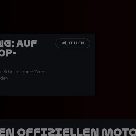
ng: Auf
TEILEN
op-
ie Schritte, durch Zarco
erden
den offiziellen Mot