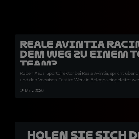
Reale Avintia Raci
dem Weg zu einem T
Team?
Ruben Xaus, Sportdirektor bei Reale Avintia, spricht über d
und den Vorsaison-Test im Werk in Bologna eingeleitet w
19 März 2020
Holen Sie sich 