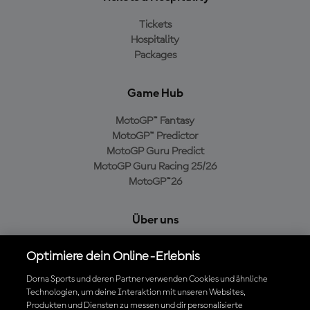
Tickets
Hospitality
Packages
Game Hub
MotoGP™ Fantasy
MotoGP™ Predictor
MotoGP Guru Predict
MotoGP Guru Racing 25/26
MotoGP™26
Über uns
MotoGP Group
Optimiere dein Online-Erlebnis
Cookie-Richtlinien
Geschäftsbedingungen
Dorna Sports und deren Partner verwenden Cookies und ähnliche
Technologien, um deine Interaktion mit unseren Websites,
Datenschutzrichtlinien
Produkten und Diensten zu messen und dir personalisierte
Kaufrichtlinie