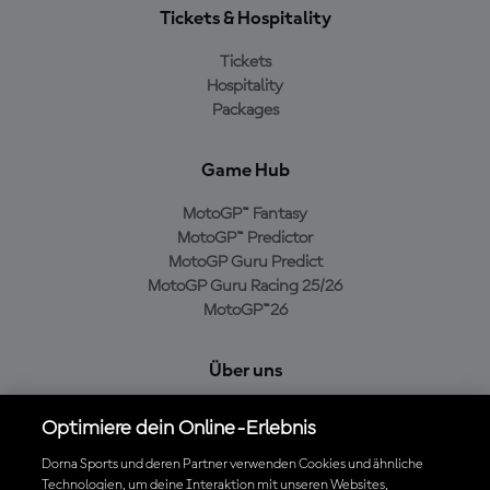
Tickets & Hospitality
Tickets
Hospitality
Packages
Game Hub
MotoGP™ Fantasy
MotoGP™ Predictor
MotoGP Guru Predict
MotoGP Guru Racing 25/26
MotoGP™26
Über uns
MotoGP Group
Optimiere dein Online-Erlebnis
Cookie-Richtlinien
Geschäftsbedingungen
Dorna Sports und deren Partner verwenden Cookies und ähnliche
Technologien, um deine Interaktion mit unseren Websites,
Datenschutzrichtlinien