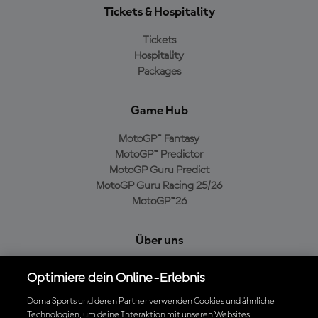
Tickets & Hospitality
Tickets
Hospitality
Packages
Game Hub
MotoGP™ Fantasy
MotoGP™ Predictor
MotoGP Guru Predict
MotoGP Guru Racing 25/26
MotoGP™26
Über uns
MotoGP Group
Optimiere dein Online-Erlebnis
Cookie-Richtlinien
Geschäftsbedingungen
Dorna Sports und deren Partner verwenden Cookies und ähnliche
Technologien, um deine Interaktion mit unseren Websites,
Datenschutzrichtlinien