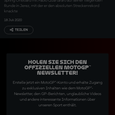
Spring OnBoard mit Fabio Quartararo auf seiner fliegenden
Runde in Jerez, mit der er den absoluten Streckenrekord
knackte
18 Juli 2020
TEILEN
Holen Sie sich den
offiziellen MotoGP™
Newsletter!
Erstelle jetzt ein MotoGP™-Konto und erhalte Zugang
zu exklusiven Inhalten wie dem MotoGP™-
Newsletter, den GP-Berichten, unglaubliche Videos
und andere interessante Informationen über
unseren Sport enthält.