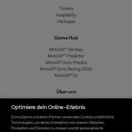
Tickets
Hospitality
Packages
Game Hub
MotoGP™ Fantasy
MotoGP™ Predictor
MotoGP Guru Predict
MotoGP Guru Racing 25/26
MotoGP™26
Über uns
MotoGP Group
Optimiere dein Online-Erlebnis
Cookie-Richtlinien
Geschäftsbedingungen
Dorna Sports und deren Partner verwenden Cookies und ähnliche
Technologien, um deine Interaktion mit unseren Websites,
Datenschutzrichtlinien
Produkten und Diensten zu messen und dir personalisierte
Kaufrichtlinie