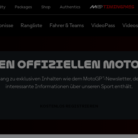
lity
Packages
Shop
Authentics
bnisse
Rangliste
Fahrer & Teams
VideoPass
Videos
den offiziellen Mot
ugang zu exklusiven Inhalten wie dem MotoGP™-Newsletter, d
interessante Informationen über unseren Sport enthält.
KOSTENLOS REGISTRIEREN