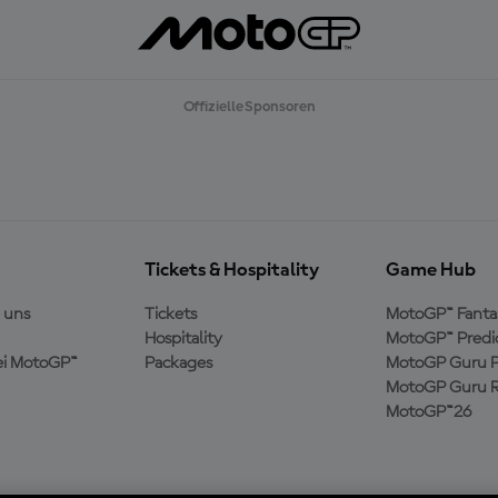
Offizielle Sponsoren
Tickets & Hospitality
Game Hub
 uns
Tickets
MotoGP™ Fanta
Hospitality
MotoGP™ Predi
ei MotoGP™
Packages
MotoGP Guru P
MotoGP Guru R
MotoGP™26