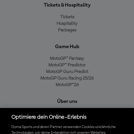
Tickets & Hospitality
Tickets
Hospitality
Packages
Game Hub
MotoGP™ Fantasy
MotoGP™ Predictor
MotoGP Guru Predict
MotoGP Guru Racing 25/26
MotoGP™26
Über uns
MotoGP Group
Optimiere dein Online-Erlebnis
Cookie-Richtlinien
Geschäftsbedingungen
Dorna Sports und deren Partner verwenden Cookies und ähnliche
Technologien, um deine Interaktion mit unseren Websites,
Datenschutzrichtlinien