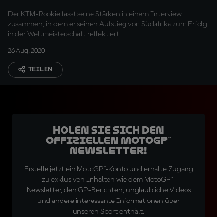
Der KTM-Rookie fasst seine Stärken in einem Interview
zusammen, in dem er seinen Aufstieg von Südafrika zum Erfolg
in der Weltmeisterschaft reflektiert
26 Aug. 2020
TEILEN
Holen Sie sich den
offiziellen MotoGP™
Newsletter!
Erstelle jetzt ein MotoGP™-Konto und erhalte Zugang
zu exklusiven Inhalten wie dem MotoGP™-
Newsletter, den GP-Berichten, unglaubliche Videos
und andere interessante Informationen über
unseren Sport enthält.