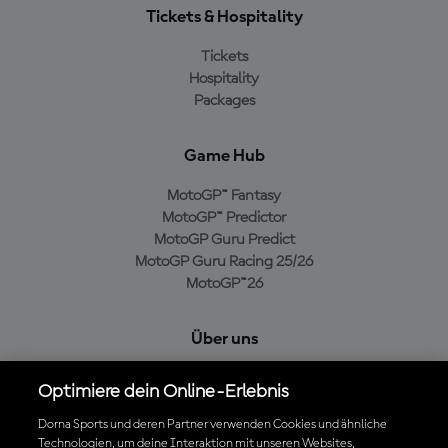
Tickets & Hospitality
Tickets
Hospitality
Packages
Game Hub
MotoGP™ Fantasy
MotoGP™ Predictor
MotoGP Guru Predict
MotoGP Guru Racing 25/26
MotoGP™26
Über uns
MotoGP Group
Optimiere dein Online-Erlebnis
Cookie-Richtlinien
Geschäftsbedingungen
Dorna Sports und deren Partner verwenden Cookies und ähnliche
Technologien, um deine Interaktion mit unseren Websites,
Datenschutzrichtlinien