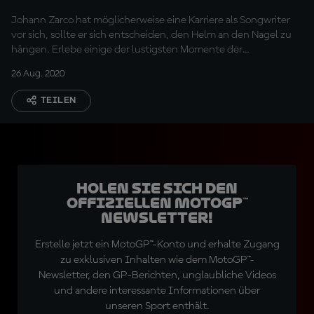
Johann Zarco hat möglicherweise eine Karriere als Songwriter
vor sich, sollte er sich entscheiden, den Helm an den Nagel zu
hängen. Erlebe einige der lustigsten Momente der
vergangenen Wochen...
26 Aug. 2020
TEILEN
Holen Sie sich den
offiziellen MotoGP™
Newsletter!
Erstelle jetzt ein MotoGP™-Konto und erhalte Zugang
zu exklusiven Inhalten wie dem MotoGP™-
Newsletter, den GP-Berichten, unglaubliche Videos
und andere interessante Informationen über
unseren Sport enthält.