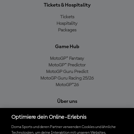
Tickets & Hospitality
Tickets
Hospitality
Packages
Game Hub
MotoGP™ Fantasy
MotoGP™ Predictor
MotoGP Guru Predict
MotoGP Guru Racing 25/26
MotoGP™26
Über uns
MotoGP Group
Optimiere dein Online-Erlebnis
Cookie-Richtlinien
Geschäftsbedingungen
Dorna Sports und deren Partner verwenden Cookies und ähnliche
Technologien, um deine Interaktion mit unseren Websites,
Datenschutzrichtlinien