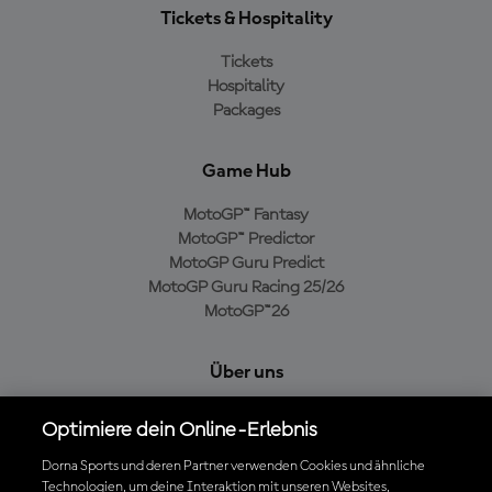
Tickets & Hospitality
Tickets
Hospitality
Packages
Game Hub
MotoGP™ Fantasy
MotoGP™ Predictor
MotoGP Guru Predict
MotoGP Guru Racing 25/26
MotoGP™26
Über uns
MotoGP Group
Optimiere dein Online-Erlebnis
Cookie-Richtlinien
Geschäftsbedingungen
Dorna Sports und deren Partner verwenden Cookies und ähnliche
Technologien, um deine Interaktion mit unseren Websites,
Datenschutzrichtlinien