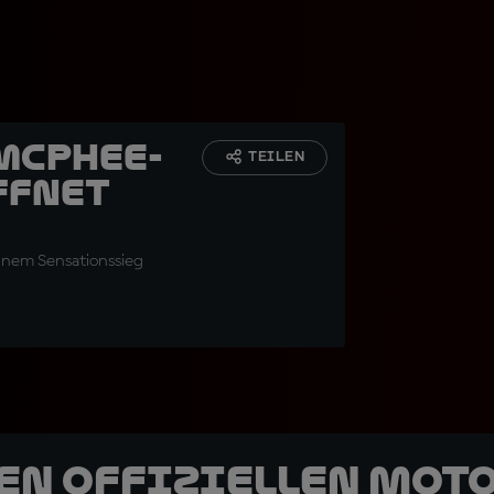
McPhee-
TEILEN
ffnet
einem Sensationssieg
den offiziellen Mot