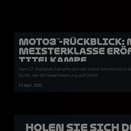
Moto3™-Rückblick: 
Meisterklasse erö
Titelkampf
Vom 17. Startplatz kämpfte sich der kleine Schotte bis zu 
durch, der die Gesamtwertung aufrüttelt
13 Sept. 2020
Holen Sie sich 