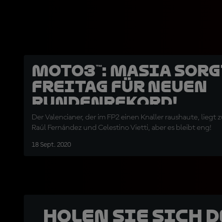
Moto3™: Masia sorg
Freitag für neuen
Rundenrekord!
Der Valencianer, der im FP2 einen Knaller raushaute, liegt
Raúl Fernández und Celestino Vietti, aber es bleibt eng!
18 Sept. 2020
Holen Sie sich 