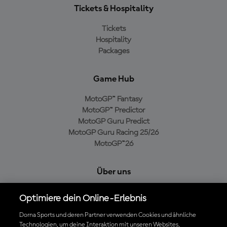
Tickets & Hospitality
Tickets
Hospitality
Packages
Game Hub
MotoGP™ Fantasy
MotoGP™ Predictor
MotoGP Guru Predict
MotoGP Guru Racing 25/26
MotoGP™26
Über uns
MotoGP Group
Optimiere dein Online-Erlebnis
Cookie-Richtlinien
Geschäftsbedingungen
Dorna Sports und deren Partner verwenden Cookies und ähnliche
Technologien, um deine Interaktion mit unseren Websites,
Datenschutzrichtlinien