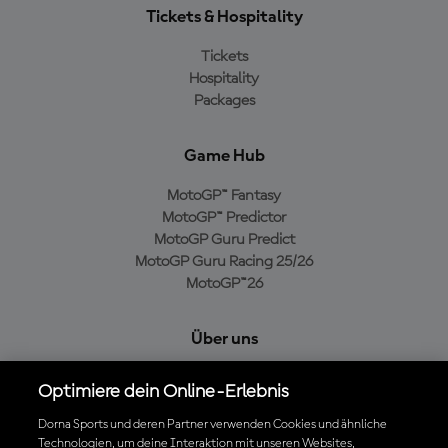
Tickets & Hospitality
Tickets
Hospitality
Packages
Game Hub
MotoGP™ Fantasy
MotoGP™ Predictor
MotoGP Guru Predict
MotoGP Guru Racing 25/26
MotoGP™26
Über uns
MotoGP Group
Optimiere dein Online-Erlebnis
Cookie-Richtlinien
Geschäftsbedingungen
Dorna Sports und deren Partner verwenden Cookies und ähnliche
Technologien, um deine Interaktion mit unseren Websites,
Datenschutzrichtlinien