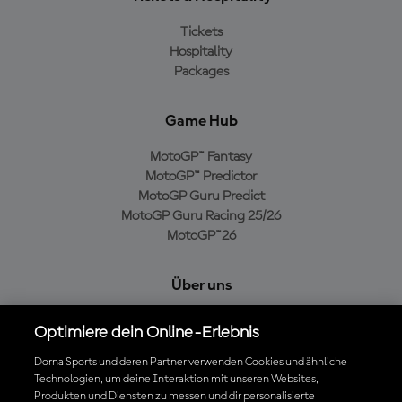
Tickets
Hospitality
Packages
Game Hub
MotoGP™ Fantasy
MotoGP™ Predictor
MotoGP Guru Predict
MotoGP Guru Racing 25/26
MotoGP™26
Über uns
MotoGP Group
Optimiere dein Online-Erlebnis
Cookie-Richtlinien
Geschäftsbedingungen
Dorna Sports und deren Partner verwenden Cookies und ähnliche
Technologien, um deine Interaktion mit unseren Websites,
Datenschutzrichtlinien
Produkten und Diensten zu messen und dir personalisierte
Kaufrichtlinie