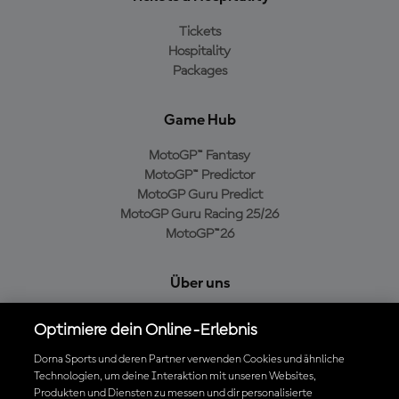
Tickets
Hospitality
Packages
Game Hub
MotoGP™ Fantasy
MotoGP™ Predictor
MotoGP Guru Predict
MotoGP Guru Racing 25/26
MotoGP™26
Über uns
MotoGP Group
Optimiere dein Online-Erlebnis
Cookie-Richtlinien
Geschäftsbedingungen
Dorna Sports und deren Partner verwenden Cookies und ähnliche
Technologien, um deine Interaktion mit unseren Websites,
Datenschutzrichtlinien
Produkten und Diensten zu messen und dir personalisierte
Kaufrichtlinie