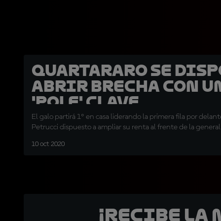
Quartararo se disp
abrir brecha con u
'pole' clave
El galo partirá 1º en casa liderando la primera fila por delant
Petrucci dispuesto a ampliar su renta al frente de la general
10 oct 2020
¡Recibe la