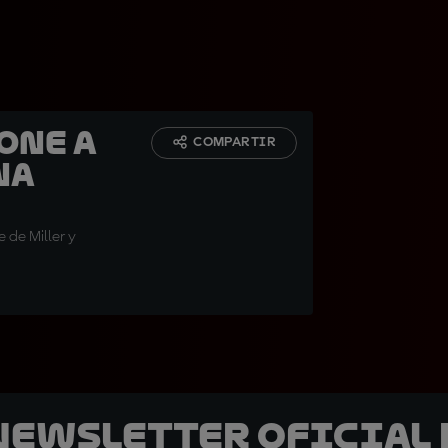
one a
COMPARTIR
na
e de Miller y
 Newsletter oficial 