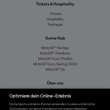
Tickets & Hospitality
Tickets
Hospitality
Packages
Game Hub
MotoGP™ Fantasy
MotoGP™ Predictor
MotoGP Guru Predict
MotoGP Guru Racing 25/26
MotoGP™26
Über uns
MotoGP Group
Optimiere dein Online-Erlebnis
Cookie-Richtlinien
Geschäftsbedingungen
Dorna Sports und deren Partner verwenden Cookies und ähnliche
Technologien, um deine Interaktion mit unseren Websites,
Datenschutzrichtlinien