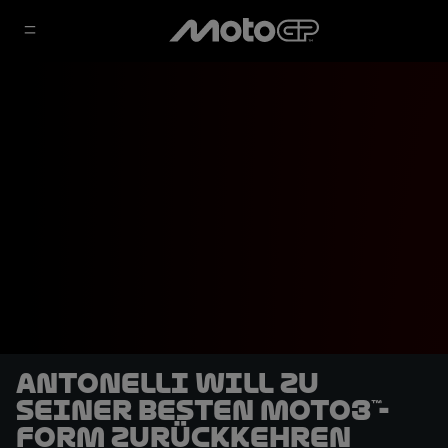
Antonelli will zu
seiner besten Moto3™-
Form zurückkehren