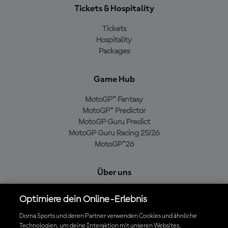
Tickets & Hospitality
Tickets
Hospitality
Packages
Game Hub
MotoGP™ Fantasy
MotoGP™ Predictor
MotoGP Guru Predict
MotoGP Guru Racing 25/26
MotoGP™26
Über uns
MotoGP Group
Optimiere dein Online-Erlebnis
Cookie-Richtlinien
Geschäftsbedingungen
Dorna Sports und deren Partner verwenden Cookies und ähnliche
Technologien, um deine Interaktion mit unseren Websites,
Datenschutzrichtlinien