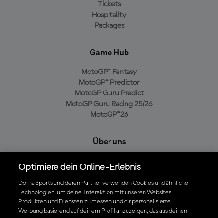
Tickets
Hospitality
Packages
Game Hub
MotoGP™ Fantasy
MotoGP™ Predictor
MotoGP Guru Predict
MotoGP Guru Racing 25/26
MotoGP™26
Über uns
MotoGP Group
Optimiere dein Online-Erlebnis
Cookie-Richtlinien
Geschäftsbedingungen
Dorna Sports und deren Partner verwenden Cookies und ähnliche
Technologien, um deine Interaktion mit unseren Websites,
Datenschutzrichtlinien
Produkten und Diensten zu messen und dir personalisierte
Kaufrichtlinie
Werbung basierend auf deinem Profil anzuzeigen, das aus deinen