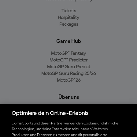
Tickets
Hospitality
Packages
Game Hub
MotoGP™ Fantasy
MotoGP™ Predictor
MotoGP Guru Predict
MotoGP Guru Racing 25/26
MotoGP™26
Über uns
MotoGP Group
Optimiere dein Online-Erlebnis
Cookie-Richtlinien
Geschäftsbedingungen
Dorna Sports und deren Partner verwenden Cookies und ähnliche
Technologien, um deine Interaktion mit unseren Websites,
Datenschutzrichtlinien
Produkten und Diensten zu messen und dir personalisierte
Kaufrichtlinie