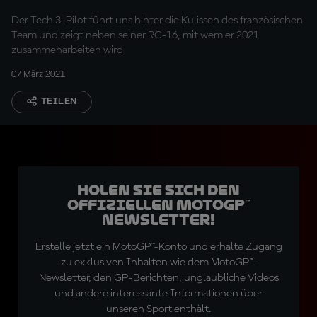
Der Tech 3-Pilot führt uns hinter die Kulissen des französischen
Team und zeigt neben seiner RC-16, mit wem er 2021
zusammenarbeiten wird
07 März 2021
TEILEN
Holen Sie sich den
offiziellen MotoGP™
Newsletter!
Erstelle jetzt ein MotoGP™-Konto und erhalte Zugang
zu exklusiven Inhalten wie dem MotoGP™-
Newsletter, den GP-Berichten, unglaubliche Videos
und andere interessante Informationen über
unseren Sport enthält.