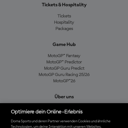
Tickets & Hospitality
Tickets
Hospitality
Packages
Game Hub
MotoGP™ Fantasy
MotoGP™ Predictor
MotoGP Guru Predict
MotoGP Guru Racing 25/26
MotoGP™26
Über uns
MotoGP Group
Optimiere dein Online-Erlebnis
Cookie-Richtlinien
Geschäftsbedingungen
Dorna Sports und deren Partner verwenden Cookies und ähnliche
Technologien, um deine Interaktion mit unseren Websites,
Datenschutzrichtlinien