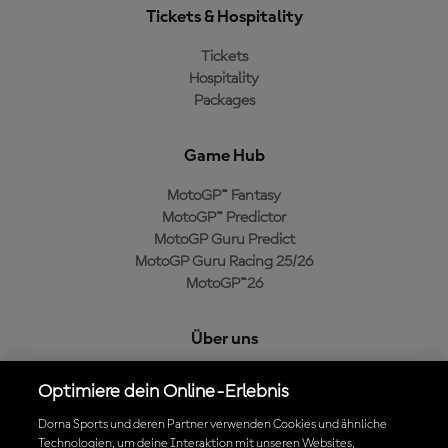
Tickets & Hospitality
Tickets
Hospitality
Packages
Game Hub
MotoGP™ Fantasy
MotoGP™ Predictor
MotoGP Guru Predict
MotoGP Guru Racing 25/26
MotoGP™26
Über uns
MotoGP Group
Optimiere dein Online-Erlebnis
Cookie-Richtlinien
Geschäftsbedingungen
Dorna Sports und deren Partner verwenden Cookies und ähnliche
Technologien, um deine Interaktion mit unseren Websites,
Datenschutzrichtlinien