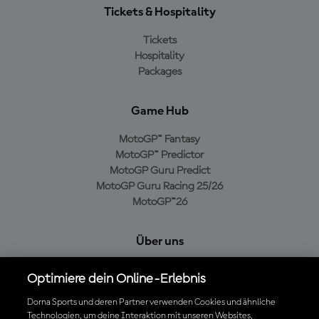
Tickets & Hospitality
Tickets
Hospitality
Packages
Game Hub
MotoGP™ Fantasy
MotoGP™ Predictor
MotoGP Guru Predict
MotoGP Guru Racing 25/26
MotoGP™26
Über uns
MotoGP Group
Optimiere dein Online-Erlebnis
Cookie-Richtlinien
Geschäftsbedingungen
Dorna Sports und deren Partner verwenden Cookies und ähnliche
Technologien, um deine Interaktion mit unseren Websites,
Datenschutzrichtlinien