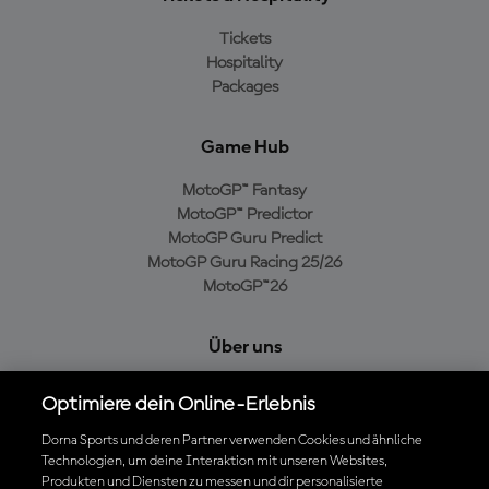
Tickets
Hospitality
Packages
Game Hub
MotoGP™ Fantasy
MotoGP™ Predictor
MotoGP Guru Predict
MotoGP Guru Racing 25/26
MotoGP™26
Über uns
MotoGP Group
Optimiere dein Online-Erlebnis
Cookie-Richtlinien
Geschäftsbedingungen
Dorna Sports und deren Partner verwenden Cookies und ähnliche
Technologien, um deine Interaktion mit unseren Websites,
Datenschutzrichtlinien
Produkten und Diensten zu messen und dir personalisierte
Kaufrichtlinie