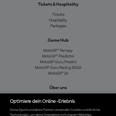
Tickets & Hospitality
Tickets
Hospitality
Packages
Game Hub
MotoGP™ Fantasy
MotoGP™ Predictor
MotoGP Guru Predict
MotoGP Guru Racing 25/26
MotoGP™26
Über uns
MotoGP Group
Optimiere dein Online-Erlebnis
Cookie-Richtlinien
Geschäftsbedingungen
Dorna Sports und deren Partner verwenden Cookies und ähnliche
Technologien, um deine Interaktion mit unseren Websites,
Datenschutzrichtlinien