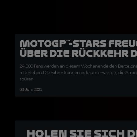
MotoGP™-Stars freu
über die Rückkehr 
24.000 Fans werden an diesem Wochenende den Barcelon
miterleben.Die Fahrer können es kaum erwarten, die Atmo
spüren
03 Juni 2021
Holen Sie sich 