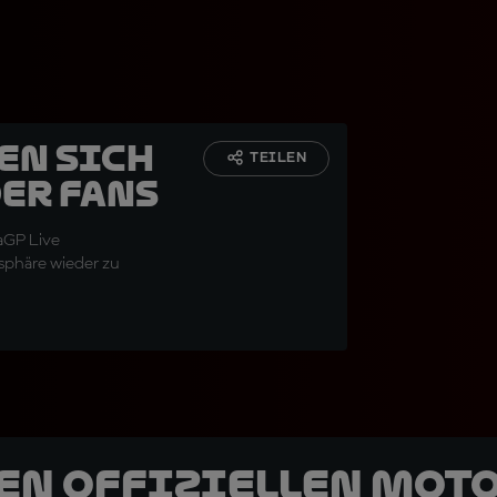
en sich
TEILEN
der Fans
aGP Live
sphäre wieder zu
den offiziellen Mot