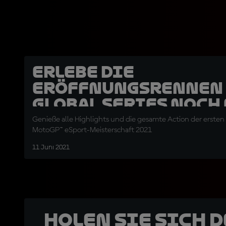
Erlebe die
Eröffnungsrennen
Global Series noch
Genieße alle Highlights und die gesamte Action der erste
MotoGP™ eSport-Meisterschaft 2021
11 Juni 2021
Holen Sie sich 