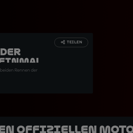
TEILEN
 der
 einmal
n beiden Rennen der
den offiziellen Mot