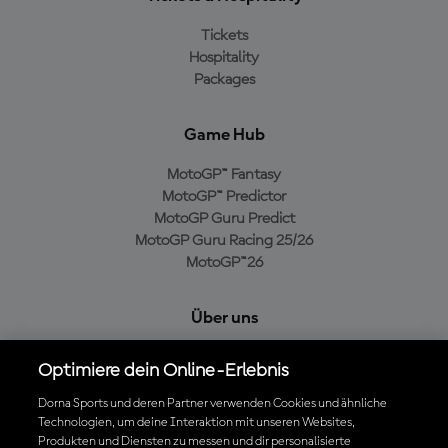
Tickets
Hospitality
Packages
Game Hub
MotoGP™ Fantasy
MotoGP™ Predictor
MotoGP Guru Predict
MotoGP Guru Racing 25/26
MotoGP™26
Über uns
MotoGP Group
Optimiere dein Online-Erlebnis
Cookie-Richtlinien
Geschäftsbedingungen
Dorna Sports und deren Partner verwenden Cookies und ähnliche
Technologien, um deine Interaktion mit unseren Websites,
Datenschutzrichtlinien
Produkten und Diensten zu messen und dir personalisierte
Kaufrichtlinie