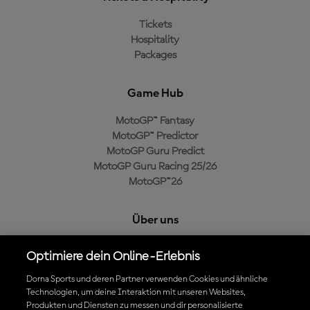
Tickets
Hospitality
Packages
Game Hub
MotoGP™ Fantasy
MotoGP™ Predictor
MotoGP Guru Predict
MotoGP Guru Racing 25/26
MotoGP™26
Über uns
MotoGP Group
Optimiere dein Online-Erlebnis
Cookie-Richtlinien
Geschäftsbedingungen
Dorna Sports und deren Partner verwenden Cookies und ähnliche
Technologien, um deine Interaktion mit unseren Websites,
Datenschutzrichtlinien
Produkten und Diensten zu messen und dir personalisierte
Kaufrichtlinie