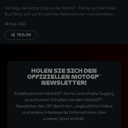
Verfolge die letzte Chance der Moto3™ -Fahrer auf dem Red
Bull Ring, sich auf ihr zehntes Saisonrennen vorzubereiten...
08 Aug. 2021
TEILEN
Holen Sie sich den
offiziellen MotoGP™
Newsletter!
Erstelle jetzt ein MotoGP™-Konto und erhalte Zugang
zu exklusiven Inhalten wie dem MotoGP™-
Newsletter, den GP-Berichten, unglaubliche Videos
und andere interessante Informationen über
unseren Sport enthält.