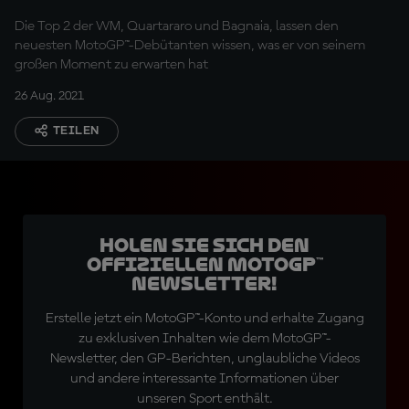
Die Top 2 der WM, Quartararo und Bagnaia, lassen den
neuesten MotoGP™-Debütanten wissen, was er von seinem
großen Moment zu erwarten hat
26 Aug. 2021
TEILEN
Holen Sie sich den
offiziellen MotoGP™
Newsletter!
Erstelle jetzt ein MotoGP™-Konto und erhalte Zugang
zu exklusiven Inhalten wie dem MotoGP™-
Newsletter, den GP-Berichten, unglaubliche Videos
und andere interessante Informationen über
unseren Sport enthält.