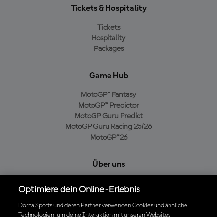
Tickets & Hospitality
Tickets
Hospitality
Packages
Game Hub
MotoGP™ Fantasy
MotoGP™ Predictor
MotoGP Guru Predict
MotoGP Guru Racing 25/26
MotoGP™26
Über uns
MotoGP Group
Optimiere dein Online-Erlebnis
Cookie-Richtlinien
Geschäftsbedingungen
Dorna Sports und deren Partner verwenden Cookies und ähnliche
Technologien, um deine Interaktion mit unseren Websites,
Datenschutzrichtlinien