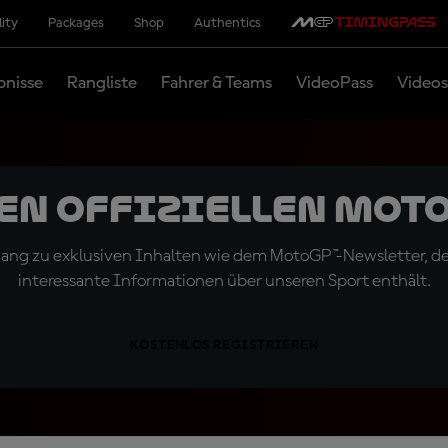
lity
Packages
Shop
Authentics
bnisse
Rangliste
Fahrer & Teams
VideoPass
Videos
den offiziellen Mot
ugang zu exklusiven Inhalten wie dem MotoGP™-Newsletter, d
interessante Informationen über unseren Sport enthält.
KOSTENLOS REGISTRIEREN