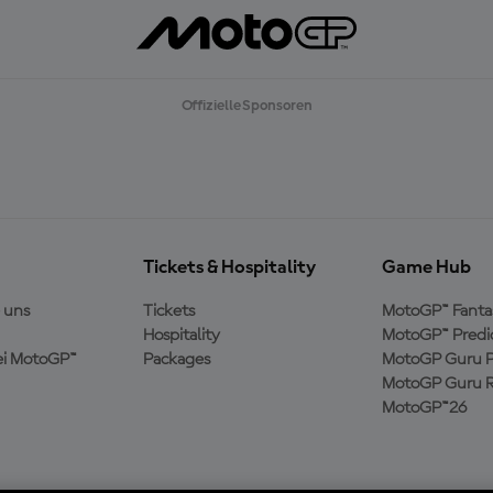
Offizielle Sponsoren
Tickets & Hospitality
Game Hub
 uns
Tickets
MotoGP™ Fanta
Hospitality
MotoGP™ Predi
ei MotoGP™
Packages
MotoGP Guru P
MotoGP Guru R
MotoGP™26