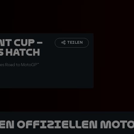
nt Cup –
TEILEN
s Hatch
es Road to MotoGP™
den offiziellen Mot