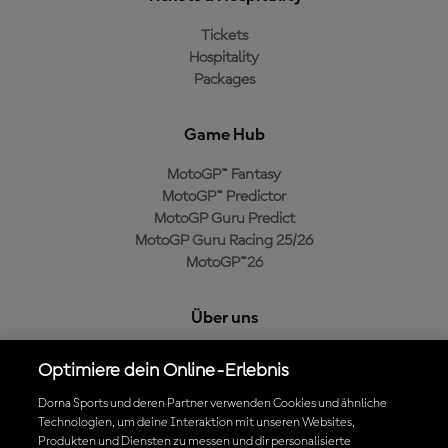
Tickets
Hospitality
Packages
Game Hub
MotoGP™ Fantasy
MotoGP™ Predictor
MotoGP Guru Predict
MotoGP Guru Racing 25/26
MotoGP™26
Über uns
MotoGP Group
Optimiere dein Online-Erlebnis
Cookie-Richtlinien
Geschäftsbedingungen
Dorna Sports und deren Partner verwenden Cookies und ähnliche
Technologien, um deine Interaktion mit unseren Websites,
Datenschutzrichtlinien
Produkten und Diensten zu messen und dir personalisierte
Kaufrichtlinie