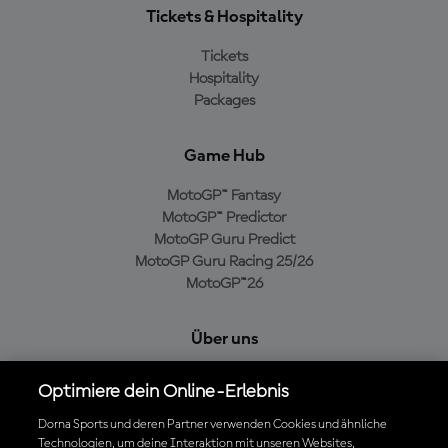
Tickets & Hospitality
Tickets
Hospitality
Packages
Game Hub
MotoGP™ Fantasy
MotoGP™ Predictor
MotoGP Guru Predict
MotoGP Guru Racing 25/26
MotoGP™26
Über uns
MotoGP Group
Optimiere dein Online-Erlebnis
Cookie-Richtlinien
Geschäftsbedingungen
Dorna Sports und deren Partner verwenden Cookies und ähnliche
Technologien, um deine Interaktion mit unseren Websites,
Datenschutzrichtlinien