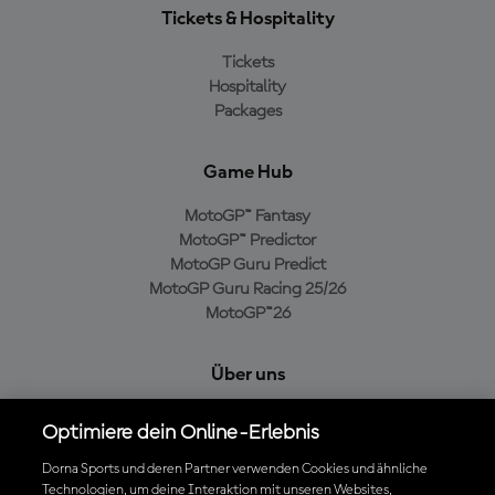
Tickets & Hospitality
Tickets
Hospitality
Packages
Game Hub
MotoGP™ Fantasy
MotoGP™ Predictor
MotoGP Guru Predict
MotoGP Guru Racing 25/26
MotoGP™26
Über uns
MotoGP Group
Optimiere dein Online-Erlebnis
Cookie-Richtlinien
Geschäftsbedingungen
Dorna Sports und deren Partner verwenden Cookies und ähnliche
Technologien, um deine Interaktion mit unseren Websites,
Datenschutzrichtlinien