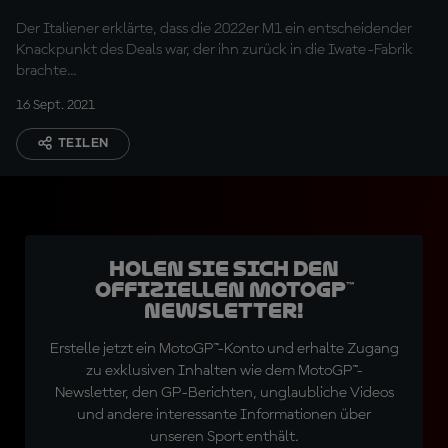
Der Italiener erklärte, dass die 2022er M1 ein entscheidender
Knackpunkt des Deals war, der ihn zurück in die Iwate-Fabrik
brachte...
16 Sept. 2021
TEILEN
Holen Sie sich den
offiziellen MotoGP™
Newsletter!
Erstelle jetzt ein MotoGP™-Konto und erhalte Zugang
zu exklusiven Inhalten wie dem MotoGP™-
Newsletter, den GP-Berichten, unglaubliche Videos
und andere interessante Informationen über
unseren Sport enthält.