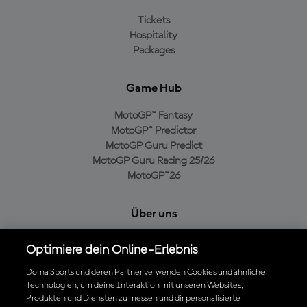
Tickets
Hospitality
Packages
Game Hub
MotoGP™ Fantasy
MotoGP™ Predictor
MotoGP Guru Predict
MotoGP Guru Racing 25/26
MotoGP™26
Über uns
MotoGP Group
Optimiere dein Online-Erlebnis
Cookie-Richtlinien
Geschäftsbedingungen
Dorna Sports und deren Partner verwenden Cookies und ähnliche
Technologien, um deine Interaktion mit unseren Websites,
Datenschutzrichtlinien
Produkten und Diensten zu messen und dir personalisierte
Kaufrichtlinie