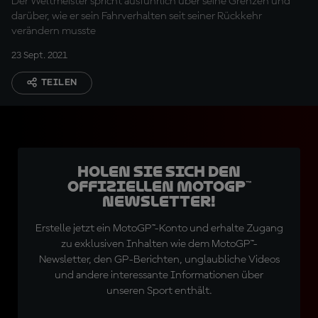
Der Weltmeister spricht ausführlich über seine Grenzen und
darüber, wie er sein Fahrverhalten seit seiner Rückkehr
verändern musste
23 Sept. 2021
TEILEN
Holen Sie sich den
offiziellen MotoGP™
Newsletter!
Erstelle jetzt ein MotoGP™-Konto und erhalte Zugang
zu exklusiven Inhalten wie dem MotoGP™-
Newsletter, den GP-Berichten, unglaubliche Videos
und andere interessante Informationen über
unseren Sport enthält.