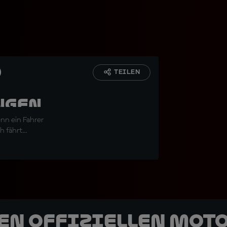
d
TEILEN
ngen
nn ein Fahrer
fährt...
den offiziellen Mot