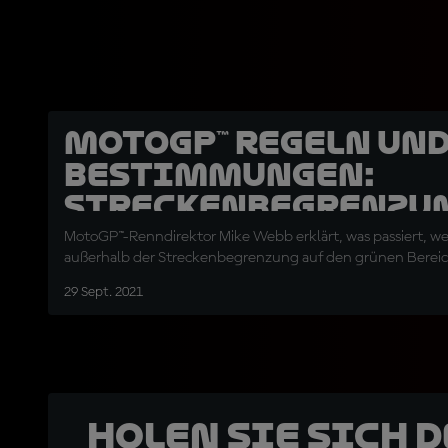
MotoGP™ Regeln un
Bestimmungen:
Streckenbegrenzu
MotoGP™-Renndirektor Mike Webb erklärt, was passiert, we
außerhalb der Streckenbegrenzung auf den grünen Bereich 
29 Sept. 2021
Holen Sie sich 