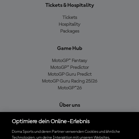
Tickets & Hospitality
Tickets
Hospitality
Packages
Game Hub
MotoGP™ Fantasy
MotoGP™ Predictor
MotoGP Guru Predict
MotoGP Guru Racing 25/26
MotoGP™26
Über uns
MotoGP Group
Optimiere dein Online-Erlebnis
Cookie-Richtlinien
Geschäftsbedingungen
Dorna Sports und deren Partner verwenden Cookies und ähnliche
Technologien, um deine Interaktion mit unseren Websites,
Datenschutzrichtlinien