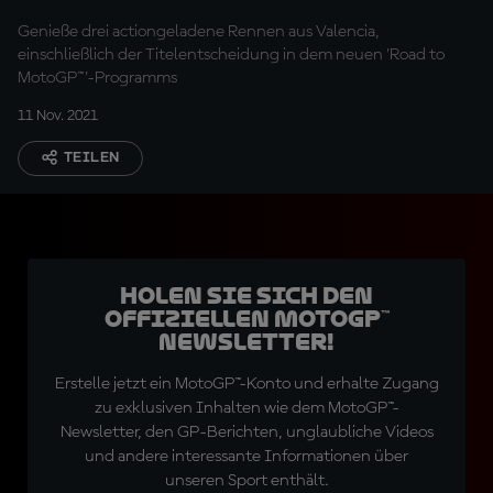
Genieße drei actiongeladene Rennen aus Valencia,
einschließlich der Titelentscheidung in dem neuen 'Road to
MotoGP™'-Programms
11 Nov. 2021
TEILEN
Holen Sie sich den
offiziellen MotoGP™
Newsletter!
Erstelle jetzt ein MotoGP™-Konto und erhalte Zugang
zu exklusiven Inhalten wie dem MotoGP™-
Newsletter, den GP-Berichten, unglaubliche Videos
und andere interessante Informationen über
unseren Sport enthält.