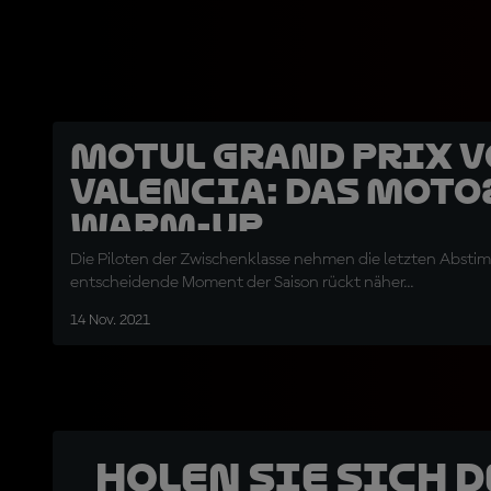
Motul Grand Prix 
Valencia: Das Moto
Warm-Up
Die Piloten der Zwischenklasse nehmen die letzten Absti
entscheidende Moment der Saison rückt näher...
14 Nov. 2021
Holen Sie sich 