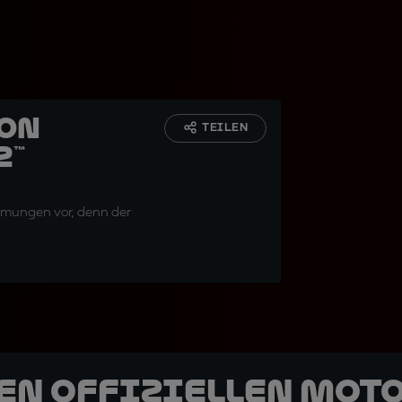
von
TEILEN
2™
mmungen vor, denn der
den offiziellen Mot