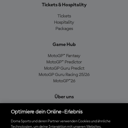
Tickets & Hospitality
Tickets
Hospitality
Packages
Game Hub
MotoGP™ Fantasy
MotoGP™ Predictor
MotoGP Guru Predict
MotoGP Guru Racing 25/26
MotoGP™26
Über uns
MotoGP Group
Optimiere dein Online-Erlebnis
Cookie-Richtlinien
Geschäftsbedingungen
Dorna Sports und deren Partner verwenden Cookies und ähnliche
Technologien, um deine Interaktion mit unseren Websites,
Datenschutzrichtlinien