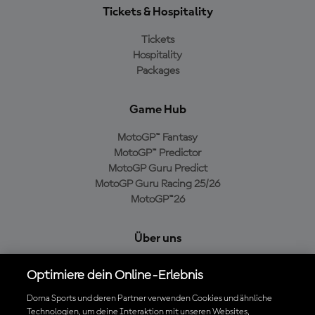
Tickets & Hospitality
Tickets
Hospitality
Packages
Game Hub
MotoGP™ Fantasy
MotoGP™ Predictor
MotoGP Guru Predict
MotoGP Guru Racing 25/26
MotoGP™26
Über uns
MotoGP Group
Optimiere dein Online-Erlebnis
Cookie-Richtlinien
Geschäftsbedingungen
Dorna Sports und deren Partner verwenden Cookies und ähnliche
Technologien, um deine Interaktion mit unseren Websites,
Datenschutzrichtlinien