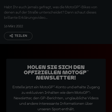
Habt Ihr euch jemals gefragt, was die MotoGP™-Bikes von
denen auf der Straße unterscheidet? Dann schaut dieses
brillante Erklärungsvideo...
16 März 2022
TEILEN
Holen Sie sich den
offiziellen MotoGP™
Newsletter!
Erstelle jetzt ein MotoGP™-Konto und erhalte Zugang
zu exklusiven Inhalten wie dem MotoGP™-
Newsletter, den GP-Berichten, unglaubliche Videos
und andere interessante Informationen über
unseren Sport enthält.