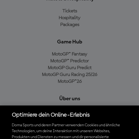
Tickets
Hospitality
Packages
Game Hub
MotoGP™ Fantasy
MotoGP™ Predictor
MotoGP Guru Predict
MotoGP Guru Racing 25/26
MotoGP™26
Über uns
MotoGP Group
Optimiere dein Online-Erlebnis
Cookie-Richtlinien
Geschäftsbedingungen
Dorna Sports und deren Partner verwenden Cookies und ähnliche
Technologien, um deine Interaktion mit unseren Websites,
Datenschutzrichtlinien
Produkten und Diensten zu messen und dir personalisierte
Kaufrichtlinie