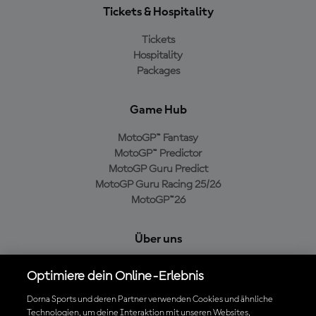
Tickets & Hospitality
Tickets
Hospitality
Packages
Game Hub
MotoGP™ Fantasy
MotoGP™ Predictor
MotoGP Guru Predict
MotoGP Guru Racing 25/26
MotoGP™26
Über uns
MotoGP Group
Optimiere dein Online-Erlebnis
Cookie-Richtlinien
Geschäftsbedingungen
Dorna Sports und deren Partner verwenden Cookies und ähnliche
Technologien, um deine Interaktion mit unseren Websites,
Datenschutzrichtlinien