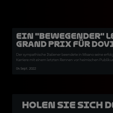
Ein "bewegender" l
Grand Prix für Dov
Der sympathische Italiener beendete in Misano seine erfo
Karriere mit einem letzten Rennen vor heimischen Publikum
04 Sept. 2022
Holen Sie sich 