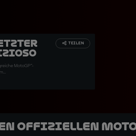
etzter
TEILEN
izioso
lgreiche MotoGP™-
...
den offiziellen Mot