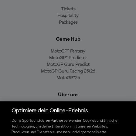
Tickets
Hospitality
Packages
Game Hub
MotoGP™ Fantasy
MotoGP™ Predictor
MotoGP Guru Predict
MotoGP Guru Racing 25/26
MotoGP™26
Über uns
MotoGP Group
Optimiere dein Online-Erlebnis
Cookie-Richtlinien
Geschäftsbedingungen
Dorna Sports und deren Partner verwenden Cookies und ähnliche
Technologien, um deine Interaktion mit unseren Websites,
Datenschutzrichtlinien
Produkten und Diensten zu messen und dir personalisierte
Kaufrichtlinie