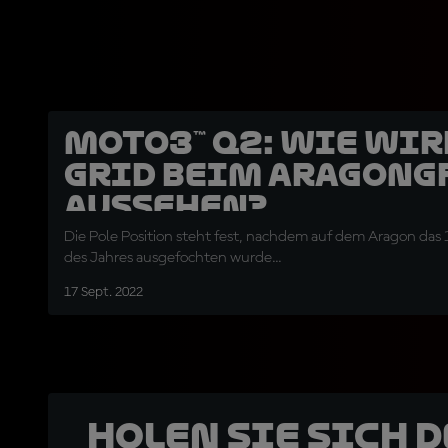
Moto3™ Q2: Wie wir
Grid beim AragonG
aussehen?
Die Pole Position steht fest, nachdem auf dem Aragon das 
des Jahres ausgefochten wurde...
17 Sept. 2022
Holen Sie sich 