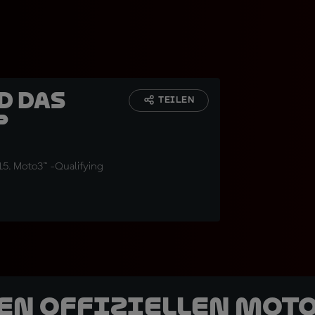
d das
TEILEN
P
15. Moto3™ -Qualifying
den offiziellen Mot