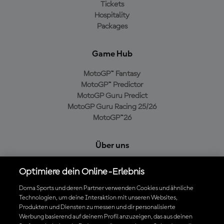
Tickets
Hospitality
Packages
Game Hub
MotoGP™ Fantasy
MotoGP™ Predictor
MotoGP Guru Predict
MotoGP Guru Racing 25/26
MotoGP™26
Über uns
MotoGP Group
Optimiere dein Online-Erlebnis
Cookie-Richtlinien
Geschäftsbedingungen
Dorna Sports und deren Partner verwenden Cookies und ähnliche
Technologien, um deine Interaktion mit unseren Websites,
Datenschutzrichtlinien
Produkten und Diensten zu messen und dir personalisierte
Kaufrichtlinie
Werbung basierend auf deinem Profil anzuzeigen, das aus deinen